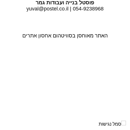
פוסטל בנייה ועבודות גמר
הוסף קו תחתון לקישורים
format_underlined
yuval@postel.co.il
|
054-9238968
סמן קישורים
font_download
לאפס את כל האפשרויות
cached
האתר מאוחסן בסוויטהום
אחסון אתרים