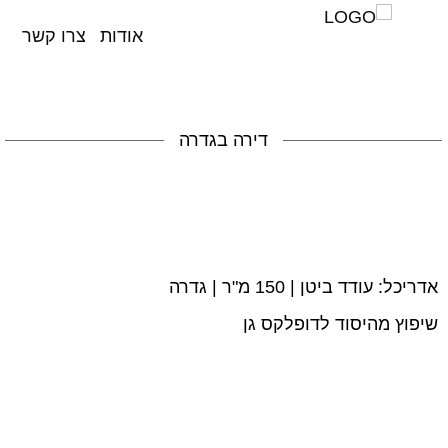
אודות
צרו קשר
השבת את ההבזקים
visibility_off
סמן כותרות
title
דירה בגדרה
צבע רקע
settings
זום (הקטנה)
zoom_out
זום (הגדלה)
zoom_in
הקטנת גופן
remove_circle_outline
אדריכל:
עודד ביטן | 150 מ"ר | גדרה
הגדלת גופן
add_circle_outline
שיפוץ מהיסוד לדופלקס גן
גופן קריא
spellcheck
ניגודיות בהירה
brightness_high
ניגודיות כהה
brightness_low