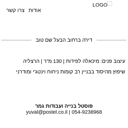
אודות
צרו קשר
השבת את ההבזקים
visibility_off
סמן כותרות
title
דירה ברחוב הבעל שם טוב
צבע רקע
settings
זום (הקטנה)
zoom_out
עיצוב פנים: מיכאלה לפידות | 130 מ"ר | הרצליה
זום (הגדלה)
zoom_in
שיפוץ מהיסוד בבניין רב קומות ניחוח וינטג'י ומודרני
הקטנת גופן
remove_circle_outline
הגדלת גופן
add_circle_outline
גופן קריא
spellcheck
פוסטל בנייה ועבודות גמר
ניגודיות בהירה
yuval@postel.co.il
|
054-9238968
brightness_high
ניגודיות כהה
brightness_low