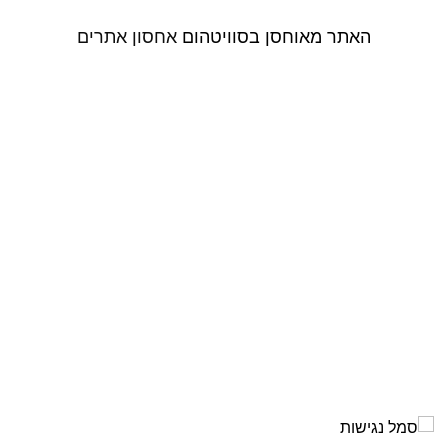
הוסף קו תחתון לקישורים
format_underlined
האתר מאוחסן בסוויטהום
אחסון אתרים
סמן קישורים
font_download
לאפס את כל האפשרויות
cached