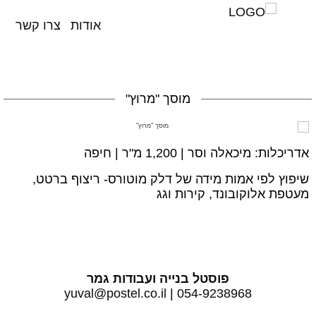
אודות
צרו קשר
השבת את ההבזקים
visibility_off
סמן כותרות
title
מוסך "מרוץ"
צבע רקע
settings
זום (הקטנה)
zoom_out
אדריכלות: מיכאלה וסר | 1,200 מ"ר | חיפה
זום (הגדלה)
zoom_in
שיפוץ לפי אמות מידה של דלק מוטורס- ריצוף ברטט,
מעטפת אלוקובונד, קירות וגג
הקטנת גופן
remove_circle_outline
הגדלת גופן
add_circle_outline
גופן קריא
spellcheck
ניגודיות בהירה
brightness_high
פוסטל בנייה ועבודות גמר
yuval@postel.co.il
|
054-9238968
ניגודיות כהה
brightness_low