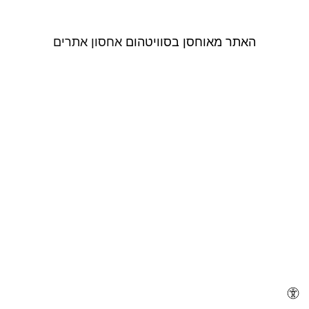
הוסף קו תחתון לקישורים
format_underlined
סמן קישורים
font_download
האתר מאוחסן בסוויטהום
אחסון אתרים
לאפס את כל האפשרויות
cached