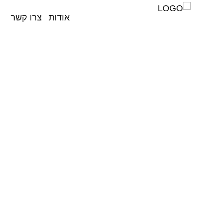
אודות
צרו קשר
השבת את ההבזקים
visibility_off
סמן כותרות
title
צבע רקע
settings
זום (הקטנה)
zoom_out
זום (הגדלה)
zoom_in
הקטנת גופן
remove_circle_outline
הגדלת גופן
add_circle_outline
גופן קריא
spellcheck
ניגודיות בהירה
brightness_high
ניגודיות כהה
brightness_low