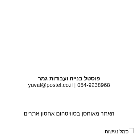
הוסף קו תחתון לקישורים
format_underlined
סמן קישורים
font_download
לאפס את כל האפשרויות
cached
פוסטל בנייה ועבודות גמר
yuval@postel.co.il
|
054-9238968
האתר מאוחסן בסוויטהום
אחסון אתרים